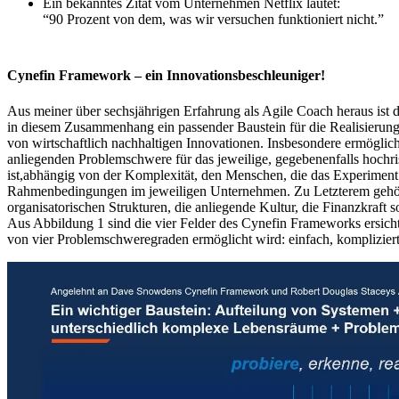
Ein bekanntes Zitat vom Unternehmen Netflix lautet:
“90 Prozent von dem, was wir versuchen funktioniert nicht.”
Cynefin Framework – ein Innovationsbeschleuniger!
Aus meiner über sechsjährigen Erfahrung als Agile Coach heraus ist
in diesem Zusammenhang ein passender Baustein für die Realisierung
von wirtschaftlich nachhaltigen Innovationen. Insbesondere ermöglicht
anliegenden Problemschwere für das jeweilige, gegebenenfalls hochr
ist,abhängig von der Komplexität, den Menschen, die das Experimen
Rahmenbedingungen im jeweiligen Unternehmen. Zu Letzterem gehör
organisatorischen Strukturen, die anliegende Kultur, die Finanzkraft 
Aus Abbildung 1 sind die vier Felder des Cynefin Frameworks ersich
von vier Problemschweregraden ermöglicht wird: einfach, komplizier