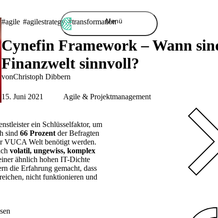
Menü
#agile
#agilestrategy
#transformation
Cynefin Framework – Wann sind
Finanzwelt sinnvoll?
von
Christoph
Dibbern
15. Juni 2021
Agile & Projektmanagement
ienstleister ein Schlüsselfaktor, um
ch sind
66 Prozent
der Befragten
er
VUCA
Welt benötigt werden.
sich
volatil, ungewiss, komplex
iner ähnlich hohen IT-Dichte
ern die Erfahrung gemacht, dass
reichen, nicht funktionieren und
ssen