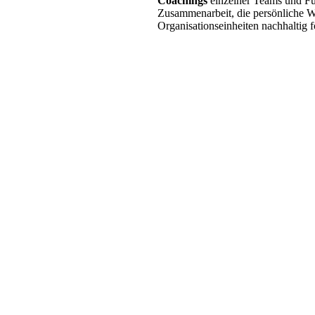
Coachings
einzelner Teams und Füh
Zusammenarbeit, die persönliche We
Organisationseinheiten nachhaltig f