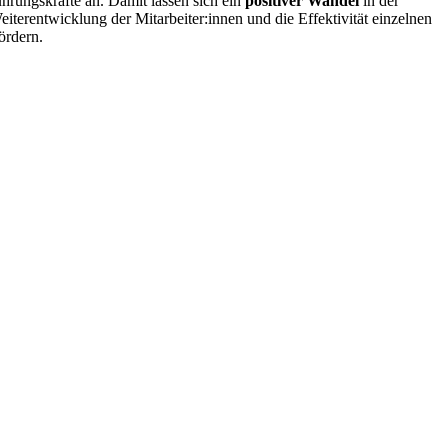
rungskräfte an. Damit lassen sich ein
positiver Wandel
in der
iterentwicklung der Mitarbeiter:innen und die Effektivität einzelnen
ördern.