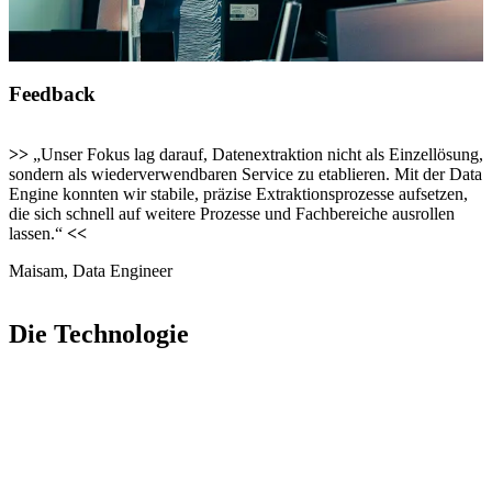
Feedback
>>
„Unser Fokus lag darauf, Datenextraktion nicht als Einzellösung,
sondern als wiederverwendbaren Service zu etablieren. Mit der Data
Engine konnten wir stabile, präzise Extraktionsprozesse aufsetzen,
die sich schnell auf weitere Prozesse und Fachbereiche ausrollen
lassen.“
<<
Maisam, Data Engineer
Die Technologie
Zum Einsatz kommt die
crossnative Data Engine
– ein modulares
KI-Framework für die automatisierte Verarbeitung unstrukturierter
Dokumente.
Sie kombiniert OCR, Klassifikation und LLM-basierte Extraktion
mit fachlicher Validierung und strukturiertem Output. So entstehen