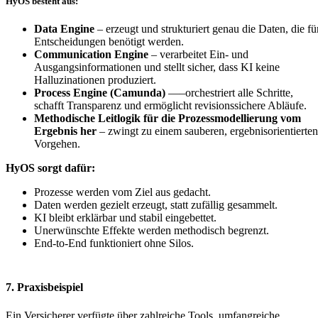
HyOS besteht aus:
Data Engine
– erzeugt und strukturiert genau die Daten, die fü
Entscheidungen benötigt werden.
Communication Engine
– verarbeitet Ein- und
Ausgangsinformationen und stellt sicher, dass KI keine
Halluzinationen produziert.
Process Engine (Camunda)
—–orchestriert alle Schritte,
schafft Transparenz und ermöglicht revisionssichere Abläufe.
Methodische Leitlogik für die Prozessmodellierung vom
Ergebnis her
– zwingt zu einem sauberen, ergebnisorientierten
Vorgehen.
HyOS sorgt dafür:
Prozesse werden vom Ziel aus gedacht.
Daten werden gezielt erzeugt, statt zufällig gesammelt.
KI bleibt erklärbar und stabil eingebettet.
Unerwünschte Effekte werden methodisch begrenzt.
End-to-End funktioniert ohne Silos.
7. Praxisbeispiel
Ein Versicherer verfügte über zahlreiche Tools, umfangreiche