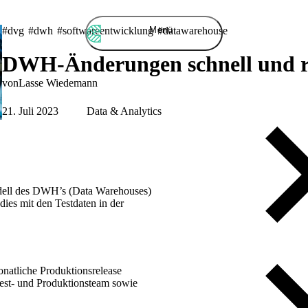
Menü
#dvg
#dwh
#softwareentwicklung
#datawarehouse
DWH-Änderungen schnell und ris
von
Lasse
Wiedemann
21. Juli 2023
Data & Analytics
odell des DWH’s (Data Warehouses)
ies mit den Testdaten in der
natliche Produktionsrelease
est- und Produktionsteam sowie