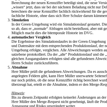
Berechnung der neuen Kennziffer beteiligt sind, die neue Ver
„wissen“ jetzt, dass sie bei der nächsten Beladung nicht nur De
berechnen die neue Kennziffer fachlich rückwirkend für die
fachliche Historie, ohne dass sich Herr Schulze darum kümmer
Simulation
In der Green-Umgebung wird ein Simulationslauf gestartet. Di
so ab, dass er „normale“ Abfragen nicht beeinflusst, aber mit ge
Möglich macht dies die bitemporale Historie im DVG.
automatischer Vergleich
Die Ergebnisse des Simulationslaufes in der Green-Umgebung w
und Datensätze mit dem entsprechenden Produktionslauf, der no
Umgebung erfolgte, verglichen. Alle Abweichungen werden auf
satzebene protokolliert. Da der „alte“ Produktionslauf und die
gleichen Ausgangsdaten erfolgten sind alle gefundenen Abwei
Herrn Schulze zurückzuführen.
Abnahme
Herr Müller prüft die gefundenen Abweichungen. Da es aussch
angelegten Feldern gibt, kann Herr Müller unerwartete Seitenef
nur noch prüfen, ob die neue Kennziffer richtig berechnet wu
überzeugt hat, erteilt er die Abnahme, indem er den Merge-Req
Hinweis
:
Bis zu diesem Zeitpunkt erfolgten keinerlei Änderungen an 
Herr Müller den Merge-Request nicht genehmigt, läuft die Pr
Anpassung und Risiko unverändert weiter.