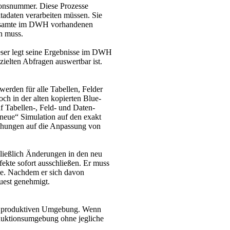
sionsnummer. Diese Prozesse
ltadaten verarbeiten müssen. Sie
 gesamte im DWH vorhandenen
n muss.
eser legt seine Ergebnisse im DWH
zielten Abfragen auswertbar ist.
erden für alle Tabellen, Felder
ch in der alten kopierten Blue-
 Tabellen-, Feld- und Daten­
 „neue“ Simulation auf den exakt
chungen auf die Anpassung von
ließlich Änderungen in den neu
fekte sofort ausschließen. Er muss
rde. Nachdem er sich davon
uest genehmigt.
der produktiven Umgebung. Wenn
oduktionsumgebung ohne jegliche