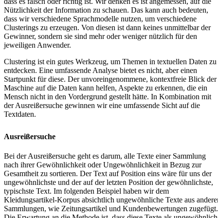
dass es falsch oder richtig ist. Wir denken es ist angemessen, auf die
Nützlichkeit der Information zu schauen. Das kann auch bedeuten,
dass wir verschiedene Sprachmodelle nutzen, um verschiedene
Clusterings zu erzeugen. Von diesen ist dann keines unmittelbar der
Gewinner, sondern sie sind mehr oder weniger nützlich für den
jeweiligen Anwender.
Clustering ist ein gutes Werkzeug, um Themen in textuellen Daten zu
entdecken. Eine umfassende Analyse bietet es nicht, aber einen
Startpunkt für diese. Der unvoreingenommene, kontextfreie Blick der
Maschine auf die Daten kann helfen, Aspekte zu erkennen, die ein
Mensch nicht in den Vordergrund gestellt hätte. In Kombination mit
der Ausreißersuche gewinnen wir eine umfassende Sicht auf die
Textdaten.
Ausreißersuche
Bei der Ausreißersuche geht es darum, alle Texte einer Sammlung
nach ihrer Gewöhnlichkeit oder Ungewöhnlichkeit in Bezug zur
Gesamtheit zu sortieren. Der Text auf Position eins wäre für uns der
ungewöhnlichste und der auf der letzten Position der gewöhnlichste,
typischste Text. Im folgenden Beispiel haben wir dem
Kleidungsartikel-Korpus absichtlich ungewöhnliche Texte aus andere
Sammlungen, wie Zeitungsartikel und Kundenbewertungen zugefügt.
Die Erwartung an die Methode ist, dass diese Texte als ungewöhnlich