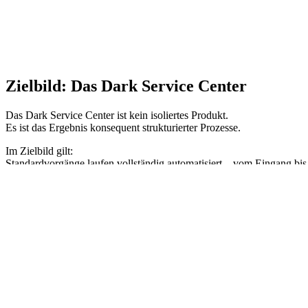
Zielbild: Das Dark Service Center
Das Dark Service Center ist kein isoliertes Produkt.
Es ist das Ergebnis konsequent strukturierter Prozesse.
Im Zielbild gilt:
Standardvorgänge laufen vollständig automatisiert – vom Eingang bis
zur Entscheidung oder Auszahlung.
Der Mensch greift nur dort ein, wo fachliche Bewertung,
Sonderprüfung oder Qualitätskontrolle erforderlich ist.
HyOS bildet dafür den operativen Rahmen:
Die Data Engine stellt belastbare Entscheidungsdaten bereit.
Die Communication Engine sorgt für Vollständigkeit.