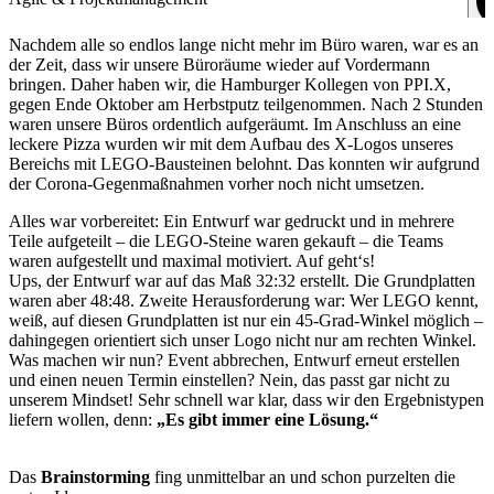
Nachdem alle so endlos lange nicht mehr im Büro waren, war es an
der Zeit, dass wir unsere Büroräume wieder auf Vordermann
bringen. Daher haben wir, die Hamburger Kollegen von PPI.X,
gegen Ende Oktober am Herbstputz teilgenommen. Nach 2 Stunden
waren unsere Büros ordentlich aufgeräumt. Im Anschluss an eine
leckere Pizza wurden wir mit dem Aufbau des X-Logos unseres
Bereichs mit LEGO-Bausteinen belohnt. Das konnten wir aufgrund
der Corona-Gegenmaßnahmen vorher noch nicht umsetzen.
Alles war vorbereitet: Ein Entwurf war gedruckt und in mehrere
Teile aufgeteilt – die LEGO-Steine waren gekauft – die Teams
waren aufgestellt und maximal motiviert. Auf geht‘s!
Ups, der Entwurf war auf das Maß 32:32 erstellt. Die Grundplatten
waren aber 48:48. Zweite Herausforderung war: Wer LEGO kennt,
weiß, auf diesen Grundplatten ist nur ein 45-Grad-Winkel möglich –
dahingegen orientiert sich unser Logo nicht nur am rechten Winkel.
Was machen wir nun? Event abbrechen, Entwurf erneut erstellen
und einen neuen Termin einstellen? Nein, das passt gar nicht zu
unserem Mindset! Sehr schnell war klar, dass wir den Ergebnistypen
liefern wollen, denn:
„Es gibt immer eine Lösung.“
Das
Brainstorming
fing unmittelbar an und schon purzelten die