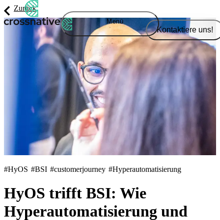
Zurück
Menü
Kontaktiere uns!
#HyOS
#BSI
#customerjourney
#Hyperautomatisierung
HyOS trifft BSI: Wie
Hyperautomatisierung und