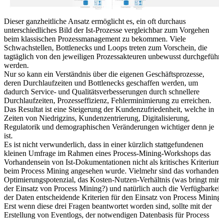
Dieser ganzheitliche Ansatz ermöglicht es, ein oft durchaus
unterschiedliches Bild der Ist-Prozesse vergleichbar zum Vorgehen
beim klassischen Prozessmanagement zu bekommen. Viele
Schwachstellen, Bottlenecks und Loops treten zum Vorschein, die
tagtäglich von den jeweiligen Prozessakteuren unbewusst durchgefüh
werden.
Nur so kann ein Verständnis über die eigenen Geschäftsprozesse,
deren Durchlaufzeiten und Bottlenecks geschaffen werden, um
dadurch Service- und Qualitätsverbesserungen durch schnellere
Durchlaufzeiten, Prozesseffizienz, Fehlerminimierung zu erreichen.
Das Resultat ist eine Steigerung der Kundenzufriedenheit, welche in
Zeiten von Niedrigzins, Kundenzentrierung, Digitalisierung,
Regulatorik und demographischen Veränderungen wichtiger denn je
ist.
Es ist nicht verwunderlich, dass in einer kürzlich stattgefundenen
kleinen Umfrage im Rahmen eines Process-Mining-Workshops das
Vorhandensein von Ist-Dokumentationen nicht als kritisches Kriteriu
beim Process Mining angesehen wurde. Vielmehr sind das vorhanden
Optimierungspotenzial, das Kosten-Nutzen-Verhältnis (was bringt mir
der Einsatz von Process Mining?) und natürlich auch die Verfügbarkei
der Daten entscheidende Kriterien für den Einsatz von Process Minin
Erst wenn diese drei Fragen beantwortet worden sind, sollte mit der
Erstellung von Eventlogs, der notwendigen Datenbasis für Process