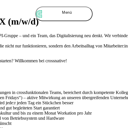
Menü
X (m/w/d)
-Gruppe – und ein Team, das Digitalisierung neu denkt. Wir verbinde
e nicht nur funktionieren, sondern den Arbeitsalltag von Mitarbeiter:i
ustarten? Willkommen bei crossnative!
ungen in crossfunktionalen Teams, bereichert durch kompetente Kolle
pen Fridays“) – aktive Mitwirkung an unseren übergreifenden Unterne
rd jede:r jeden Tag ein Stückchen besser
d gut begleiteten Start garantiert
itskultur und bis zu einem Monat Workation pro Jahr
hl von Betriebssystem und Hardware
wünscht