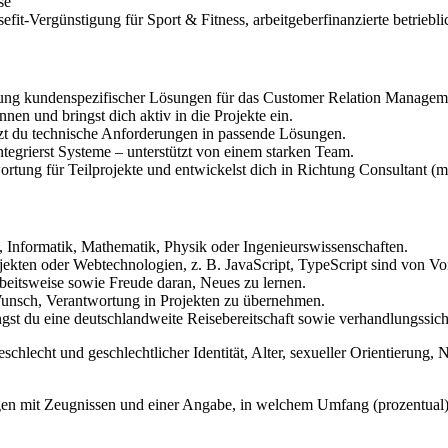
se
sefit-Vergünstigung für Sport & Fitness, arbeitgeberfinanzierte betri
zung kundenspezifischer Lösungen für das Customer Relation Manage
nnen und bringst dich aktiv in die Projekte ein.
zt du technische Anforderungen in passende Lösungen.
integrierst Systeme – unterstützt von einem starken Team.
ung für Teilprojekte und entwickelst dich in Richtung Consultant (m
, Informatik, Mathematik, Physik oder Ingenieurswissenschaften.
kten oder Webtechnologien, z. B. JavaScript, TypeScript sind von Vor
Arbeitsweise sowie Freude daran, Neues zu lernen.
Wunsch, Verantwortung in Projekten zu übernehmen.
ngst du eine deutschlandweite Reisebereitschaft sowie verhandlungssic
lecht und geschlechtlicher Identität, Alter, sexueller Orientierung, N
en mit Zeugnissen und einer Angabe, in welchem Umfang (prozentual) d