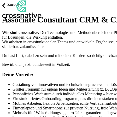
Zurück
Associate Consultant CRM & C
Wir sind crossnative.
Der Technologie- und Methodenbereich der PPI
für Lösungen, die Wirkung entfalten.
Wir arbeiten in crossfunktionalen Teams und entwickeln Ergebnisse, di
skalierbar, zukunftssicher.
Du hast Lust, dabei zu sein und mit deiner Karriere so richtig durchz
Bewirb dich jetzt: bundesweit in Vollzeit.
Deine Vorteile:
Gestaltung von innovativen und technisch anspruchsvollen Lös
Großer Freiraum für eigene Ideen und Mitgestaltung (z. B. „O
Persönliches Wachstum durch individuelles Mentoring – hier wi
Ein strukturiertes Onboardingprogramm, das dir einen starken un
Mobiles Arbeiten, flexible Arbeitszeiten, echte Vertrauensarbe
Firmenlaptop und Smartphone zur privaten Nutzung, freie Wa
Mehr als fünf Weiterbildungstage pro Jahr – garantiert und ge