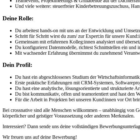
Teamevents, Projektmeetings & Grillabende auf der Dachterras
Und viele weitere: steuerfreier Kinderbetreuungszuschuss, Han
Deine Rolle:
Du arbeitest hands-on mit uns an der Entwicklung und Umset
Schritt für Schritt wirst du zum/ zur Expert:in für unsere Kund:i
Gemeinsam mit erfahrenen Kolleg:innen analysiert und überset
Du konfigurierst Datenmodelle, richtest Schnittstellen ein und 
Mit wachsender Erfahrung übernimmst du zunehmend Verantwort
Dein Profil:
Du hast ein abgeschlossenes Studium der Wirtschaftsinformatik
Erste praktische Erfahrungen mit CRM-Systemen, Softwareproje
Du hast eine analytische, lösungsorientierte und strukturierte 
Du bist kommunikativ, offen und teamorientiert und hast den 
Für die Arbeit in Projekten bei unseren Kund:innen vor Ort bri
Bei crossnative sind alle Menschen willkommen – unabhängig von Gesch
körperlicher und geistiger Voraussetzung oder anderen Merkmalen.
Interessiert? Dann sende uns deine vollständigen Bewerbungsunterlag
Wir freuen uns auf deine Bewerbung!