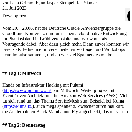
von
Lena
Grimm
,
Fynn Jaspar
Stempel
,
Jan
Stamer
21. Juli 2023
Development
Vom 20. - 23.06. hat die Deutsche Oracle-Anwendergruppe die
CloudLand-Konferenz rund ums Thema cloud-native Entwicklung
im Phantasialand in Brühl veranstaltet und wir waren als
Vortragende dabei! Aber dazu gleich mehr. Denn zuvor konnten wir
bereits als Teilnehmer in verschiedenen Vorträgen und Workshops
neue Impulse sammeln, und da war viel Spannendes mit bei.
## Tag 1: Mittwoch
Hands on Infrastruktur Hacking mit Pulumi
(
https://www.pulumi.com/
) am Mittwoch. Weiter ging es mit
EventDriven Architekturen bei Amazon Web Services (AWS). Viel
tut sich rund um das Thema ServiceMesh zum Beispiel bei Kuma
(
https://kuma.io/
), auch mega spannend. Zwischendurch mal kurz
die Achterbahnen Black Mamba und Fly abgecheckt, das muss sein.
## Tag 2: Donnerstag