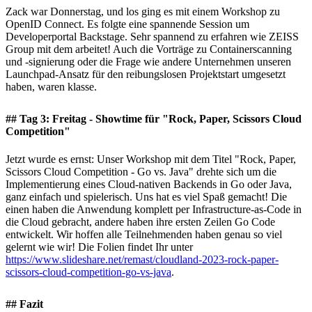
Zack war Donnerstag, und los ging es mit einem Workshop zu
OpenID Connect. Es folgte eine spannende Session um
Developerportal Backstage. Sehr spannend zu erfahren wie ZEISS
Group mit dem arbeitet! Auch die Vorträge zu Containerscanning
und -signierung oder die Frage wie andere Unternehmen unseren
Launchpad-Ansatz für den reibungslosen Projektstart umgesetzt
haben, waren klasse.
## Tag 3: Freitag - Showtime für "Rock, Paper, Scissors Cloud
Competition"
Jetzt wurde es ernst: Unser Workshop mit dem Titel "Rock, Paper,
Scissors Cloud Competition - Go vs. Java" drehte sich um die
Implementierung eines Cloud-nativen Backends in Go oder Java,
ganz einfach und spielerisch. Uns hat es viel Spaß gemacht! Die
einen haben die Anwendung komplett per Infrastructure-as-Code in
die Cloud gebracht, andere haben ihre ersten Zeilen Go Code
entwickelt. Wir hoffen alle Teilnehmenden haben genau so viel
gelernt wie wir! Die Folien findet Ihr unter
https://www.slideshare.net/remast/cloudland-2023-rock-paper-
scissors-cloud-competition-go-vs-java
.
## Fazit