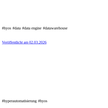
#hyos
#data
#data engine
#datawarehouse
Veröffentlicht am 02.03.2026
#hyperautomatisierung
#hyos