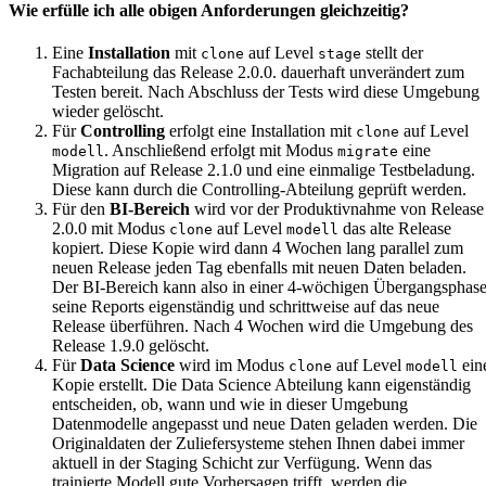
Wie erfülle ich alle obigen Anforderungen gleichzeitig?
Eine
Installation
mit
auf Level
stellt der
clone
stage
Fachabteilung das Release 2.0.0. dauerhaft unverändert zum
Testen bereit. Nach Abschluss der Tests wird diese Umgebung
wieder gelöscht.
Für
Controlling
erfolgt eine Installation mit
auf Level
clone
. Anschließend erfolgt mit Modus
eine
modell
migrate
Migration auf Release 2.1.0 und eine einmalige Testbeladung.
Diese kann durch die Controlling-Abteilung geprüft werden.
Für den
BI-Bereich
wird vor der Produktivnahme von Release
2.0.0 mit Modus
auf Level
das alte Release
clone
modell
kopiert. Diese Kopie wird dann 4 Wochen lang parallel zum
neuen Release jeden Tag ebenfalls mit neuen Daten beladen.
Der BI-Bereich kann also in einer 4-wöchigen Übergangsphas
seine Reports eigenständig und schrittweise auf das neue
Release überführen. Nach 4 Wochen wird die Umgebung des
Release 1.9.0 gelöscht.
Für
Data Science
wird im Modus
auf Level
ein
clone
modell
Kopie erstellt. Die Data Science Abteilung kann eigenständig
entscheiden, ob, wann und wie in dieser Umgebung
Datenmodelle angepasst und neue Daten geladen werden. Die
Originaldaten der Zuliefersysteme stehen Ihnen dabei immer
aktuell in der Staging Schicht zur Verfügung. Wenn das
trainierte Modell gute Vorhersagen trifft, werden die