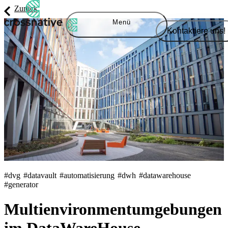
Zurück
Menü
Kontaktiere uns!
#dvg
#datavault
#automatisierung
#dwh
#datawarehouse
#generator
Multienvironmentumgebungen