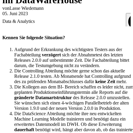
im DataWareHouse
von
Lasse
Wiedemann
05. Juni 2023
Data & Analytics
Kennen Sie folgende Situation?
Aufgrund der Erkrankung des wichtigsten Testers aus der
Fachabteilung
verzögert
sich der Abnahmetest des letzten
Releases 2.0.0 auf unbestimmte Zeit. Die Fachabteilung bittet
darum, die Testumgebung nicht zu verändern.
Die Controlling Abteilung möchte gerne schon das aktuelle
Release 2.1.0 testen. Ab Monatsende hat Controlling aufgrund
des zu prüfenden Monatsabschlusses dafür
keine Zeit
mehr.
Die Kollegen aus dem BI- Bereich schaffen es leider nicht, zu
geplanten Produktionseinführungstermin alle Reports auf die
geänderte Datamartstruktur
des Release 2.0.0 umzustellen.
Sie wünschen sich einen 4-wöchigen Parallelbetrieb der alten
Version 1.9.0 und der neuen Version 2.0.0 in Produktion.
Die DataScience Abteilung möchte ihre neu entwickelten
Machine Learning Modelle trainieren und benötigt dazu ein
erweitertes Datenmodell im DWH. Ob diese Erweiterung
dauerhaft
benötigt wird, hängt aber davon ab, ob das trainierte