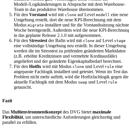
Modell-/Logikänderungen in Absprache mit dem Warehouse-
Team in das produktive Warehouse übernommen.
Für den
Vorstand
wird mit
auf Level
eine neue
clone
modell
Umgebung erstellt, dort die neue KPI-Berechnung mit dem
Modus
installiert und für die Vorstandssitzung nächste
migrate
Woche bereitgestellt. Außerdem wird die neue KPI-Berechnun
in das geplante Release 2.1.0 mit aufgenommen.
Für den
Stresstest
der Bafin wird mit
auf Level
clone
stage
eine vollständige Umgebung neu erstellt. In dieser Umgebung
werden die im Stresstest zu prüfenden geänderten Marktdaten
(z.B. erhöhte Kreditzinsen und vermehrte Kreditausfälle)
angeliefert und der geänderte Eigenkapitalbedarf berechnet.
Für den
Hotfix
wird mit Modus
und Level
eine
clone
rule
angepasste Fachlogik installiert und getestet. Wenn im Test das
Problem nicht mehr auftritt, wird die Hotfixfachlogik gegen die
aktuelle Fachlogik mit dem Modus
und Level
swap
rule
getauscht.
Fazit
Das
Multienvironmentkonzept
des DVG bietet
maximale
Flexibilität
, um unterschiedliche Anforderungen gleichzeitig und
parallel zu erfüllen.