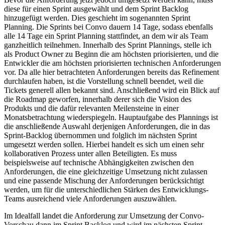
diese für einen Sprint ausgewählt und dem Sprint Backlog
hinzugefügt werden. Dies geschieht im sogenannten Sprint
Planning. Die Sprints bei Convo dauern 14 Tage, sodass ebenfalls
alle 14 Tage ein Sprint Planning stattfindet, an dem wir als Team
ganzheitlich teilnehmen. Innerhalb des Sprint Plannings, stelle ich
als Product Owner zu Beginn die am höchsten priorisierten, und die
Entwickler die am höchsten priorisierten technischen Anforderungen
vor. Da alle hier betrachteten Anforderungen bereits das Refinement
durchlaufen haben, ist die Vorstellung schnell beendet, weil die
Tickets generell allen bekannt sind. Anschließend wird ein Blick auf
die Roadmap geworfen, innerhalb derer sich die Vision des
Produkts und die dafür relevanten Meilensteine in einer
Monatsbetrachtung wiederspiegeln. Hauptaufgabe des Plannings ist
die anschließende Auswahl derjenigen Anforderungen, die in das
Sprint-Backlog übernommen und folglich im nächsten Sprint
umgesetzt werden sollen. Hierbei handelt es sich um einen sehr
kollaborativen Prozess unter allen Beteiligten. Es muss
beispielsweise auf technische Abhängigkeiten zwischen den
Anforderungen, die eine gleichzeitige Umsetzung nicht zulassen
und eine passende Mischung der Anforderungen berücksichtigt
werden, um für die unterschiedlichen Stärken des Entwicklungs-
Teams ausreichend viele Anforderungen auszuwählen.
Im Idealfall landet die Anforderung zur Umsetzung der Convo-
Vorschau dann im Sprint Backlog und wird im nächsten Sprint