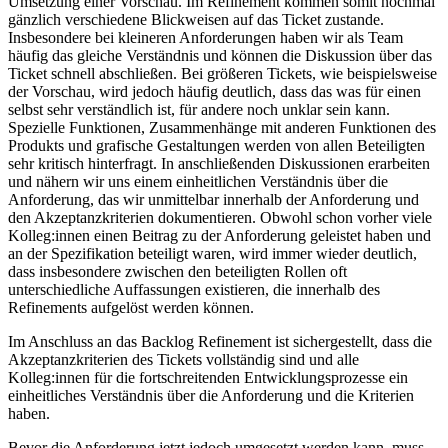
Umsetzung einer Vorschau. Im Refinement kommen somit nochmal
gänzlich verschiedene Blickweisen auf das Ticket zustande.
Insbesondere bei kleineren Anforderungen haben wir als Team
häufig das gleiche Verständnis und können die Diskussion über das
Ticket schnell abschließen. Bei größeren Tickets, wie beispielsweise
der Vorschau, wird jedoch häufig deutlich, dass das was für einen
selbst sehr verständlich ist, für andere noch unklar sein kann.
Spezielle Funktionen, Zusammenhänge mit anderen Funktionen des
Produkts und grafische Gestaltungen werden von allen Beteiligten
sehr kritisch hinterfragt. In anschließenden Diskussionen erarbeiten
und nähern wir uns einem einheitlichen Verständnis über die
Anforderung, das wir unmittelbar innerhalb der Anforderung und
den Akzeptanzkriterien dokumentieren. Obwohl schon vorher viele
Kolleg:innen einen Beitrag zu der Anforderung geleistet haben und
an der Spezifikation beteiligt waren, wird immer wieder deutlich,
dass insbesondere zwischen den beteiligten Rollen oft
unterschiedliche Auffassungen existieren, die innerhalb des
Refinements aufgelöst werden können.
Im Anschluss an das Backlog Refinement ist sichergestellt, dass die
Akzeptanzkriterien des Tickets vollständig sind und alle
Kolleg:innen für die fortschreitenden Entwicklungsprozesse ein
einheitliches Verständnis über die Anforderung und die Kriterien
haben.
Bevor die Anforderung jetzt jedoch umgesetzt werden kann, muss