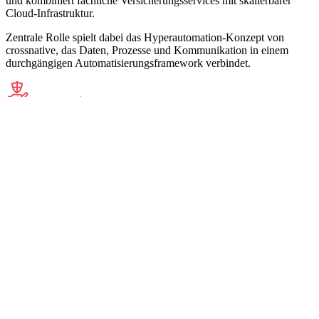
und kombiniert fachliche Versicherungsservices mit skalierbarer
Cloud-Infrastruktur.
Zentrale Rolle spielt dabei das Hyperautomation-Konzept von
crossnative, das Daten, Prozesse und Kommunikation in einem
durchgängigen Automatisierungsframework verbindet.
Insurance Services
Wiederverwendbare fachliche Module und Prozesssteuerung für
Tarifierung, Bestandsführung, Output Management und Reporting
ermöglichen eine schnelle Integration neuer Versicherungsprodukte.
Cloud-Native Infrastruktur
Die Plattform läuft auf einer skalierbaren Azure-Architektur mit API
Gateway, Container Apps und PostgreSQL-Datenbank.
Offene APIs & Web Components
Standardisierte APIs sowie Web Components ermöglichen eine
einfache Integration in bestehende Abschlussstrecken und