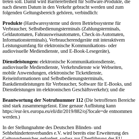
treten soll. Damit wird Barrierefreiheit für Software-Produkte, die
nach diesem Datum in den Verkehr gebracht werden und zum
folgenden Geltungsbereich gehören, verbindlich:
Produkte
(Hardwaresysteme und deren Betriebssysteme für
Verbraucher, Selbstbedienungsterminals (Zahlungsterminals,
Geldautomaten, Fahrausweisautomaten, Check-in-Automaten,
Informationsterminals), Verbraucherendgeräte mit interaktivem
Leistungsumfang für elektronische Kommunikations- oder
audiovisuelle Mediendienste, und E-Book-Lesegeräte),
Dienstleistungen:
elektronische Kommunikationsdienste,
audiovisuelle Mediendienste, Verkehrsdienste wie Webseiten,
mobile Anwendungen, elektronische Ticketdienste,
Reiseinformationen und Selbstbedienungsterminals,
Bankdienstleistungen für Verbraucher, Software für E-Books, und
Dienstleistungen im elektronischen Geschäftsverkehr); und die
Beantwortung der Notrufnummer 112
(Die betroffenen Bereiche
sind stark zusammengefasst. Eine genaue Auflistung kann
https://eur-lex.europa.eu/eli/dir/2019/882/oj?locale=de entnommen
werden.)
In der Stellungnahme des Deutschen Blinden- und
Sehbehindertenverbandes e.V. wird bereits eine Erweiterung des
Geltungsbereiches gefordert, sodass zur Überführung der EU-