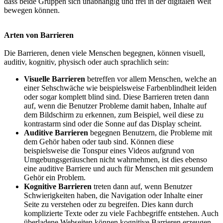
dass beide Gruppen sich unabhängig und frei in der digitalen Welt
bewegen können.
Arten von Barrieren
Die Barrieren, denen viele Menschen begegnen, können visuell,
auditiv, kognitiv, physisch oder auch sprachlich sein:
Visuelle Barrieren
betreffen vor allem Menschen, welche an
einer Sehschwäche wie beispielsweise Farbenblindheit leiden
oder sogar komplett blind sind. Diese Barrieren treten dann
auf, wenn die Benutzer Probleme damit haben, Inhalte auf
dem Bildschirm zu erkennen, zum Beispiel, weil diese zu
kontrastarm sind oder die Sonne auf das Display scheint.
Auditive Barrieren
begegnen Benutzern, die Probleme mit
dem Gehör haben oder taub sind. Können diese
beispielsweise die Tonspur eines Videos aufgrund von
Umgebungsgeräuschen nicht wahrnehmen, ist dies ebenso
eine auditive Barriere und auch für Menschen mit gesundem
Gehör ein Problem.
Kognitive Barrieren
treten dann auf, wenn Benutzer
Schwierigkeiten haben, die Navigation oder Inhalte einer
Seite zu verstehen oder zu
begreifen
. Dies kann durch
komplizierte
Texte
oder zu viele Fachbegriffe entstehen. Auch
überladene Webseiten können kognitive Barrieren erzeugen,