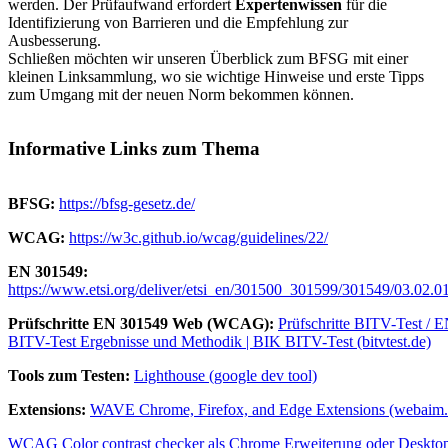
werden. Der Prüfaufwand erfordert
Expertenwissen
für die
Identifizierung von Barrieren und die Empfehlung zur
Ausbesserung.
Schließen möchten wir unseren Überblick zum BFSG mit einer
kleinen Linksammlung, wo sie wichtige Hinweise und erste Tipps
zum Umgang mit der neuen Norm bekommen können.
Informative Links zum Thema
BFSG:
https://bfsg-gesetz.de/
WCAG:
https://w3c.github.io/wcag/guidelines/22/
EN 301549:
https://www.etsi.org/deliver/etsi_en/301500_301599/301549/03.02
Prüfschritte EN 301549 Web (WCAG):
Prüfschritte BITV-Test / 
BITV-Test Ergebnisse und Methodik | BIK BITV-Test (bitvtest.de)
Tools zum Testen:
Lighthouse (google dev tool)
Extensions:
WAVE Chrome, Firefox, and Edge Extensions (webaim.
WCAG Color contrast checker als Chrome Erweiterung oder Desktop